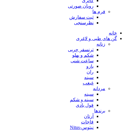
گالری
روبان صورتی
فرم ها
ثبت سفارش
نظرسنجی
خانه
گن های طبی و لاغری
زنانه
ترنسفر چربی
شکم و پهلو
ساعت شنی
بازو
ران
سینه
غبغب
مردانه
سینه
سینه و شکم
فول بادی
برندها
آرتان
فاجات
نیتوس-Nitus