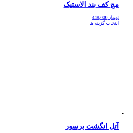
مچ کف بند الاستیک
تومان
448,000
انتخاب گزینه ها
این
محصول
دارای
انواع
مختلفی
می
باشد.
گزینه
ها
ممکن
است
در
صفحه
محصول
انتخاب
شوند
آتل انگشت پرسور