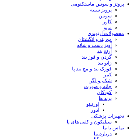
پروتز و سوتین ماستکتومی
پروتز سینه
سوتین
کاور
مایو
محصولات ارتوپدی
مچ بند و انگشتان
آویز دست و شانه
آرنج بند
گردن و قوز بند
زانو بند
قوزک بند و مچ بند پا
کمر
شکم و لگن
چانه و صورت
کودکان
برند ها
اورتینو
آدور
تجهیزات پزشکی
سیلیکون و کفی های پا
تماس با ما
درباره ما