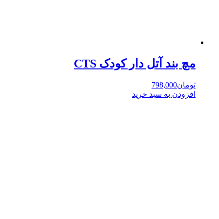
مچ بند آتل دار کودک CTS
تومان
798,000
افزودن به سبد خرید