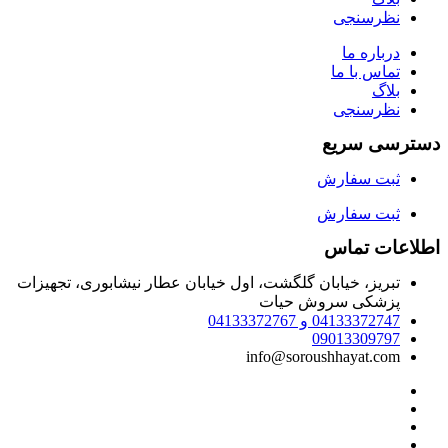
نظرسنجی
درباره ما
تماس با ما
بلاگ
نظرسنجی
دسترسی سریع
ثبت سفارش
ثبت سفارش
اطلاعات تماس
تبریز، خیابان گلگشت، اول خیابان عطار نیشابوری، تجهیزات
پزشکی سروش حیات
04133372747 و 04133372767
09013309797
info@soroushhayat.com