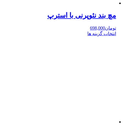
مچ بند نئوپرنی با استرپ
تومان
698,000
انتخاب گزینه ها
این
محصول
دارای
انواع
مختلفی
می
باشد.
گزینه
ها
ممکن
است
در
صفحه
محصول
انتخاب
شوند