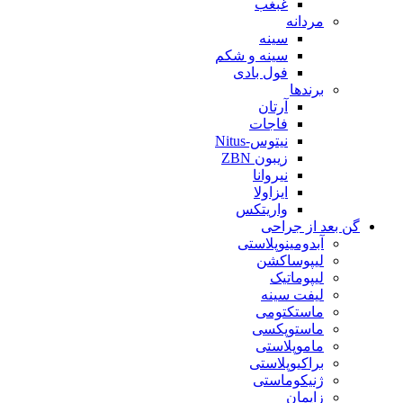
غبغب
مردانه
سینه
سینه و شکم
فول بادی
برندها
آرتان
فاجات
نیتوس-Nitus
زیبون ZBN
نیروانا
ایزاولا
واریتکس
گن بعد از جراحی
آبدومینوپلاستی
لیپوساکشن
لیپوماتیک
لیفت سینه
ماستکتومی
ماستوپکسی
ماموپلاستی
براکیوپلاستی
ژنیکوماستی
زایمان