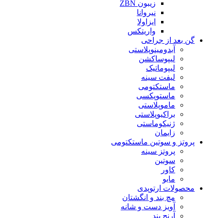
زیبون ZBN
نیروانا
ایزاولا
واریتکس
گن بعد از جراحی
آبدومینوپلاستی
لیپوساکشن
لیپوماتیک
لیفت سینه
ماستکتومی
ماستوپکسی
ماموپلاستی
براکیوپلاستی
ژنیکوماستی
زایمان
پروتز و سوتین ماستکتومی
پروتز سینه
سوتین
کاور
مایو
محصولات ارتوپدی
مچ بند و انگشتان
آویز دست و شانه
آرنج بند