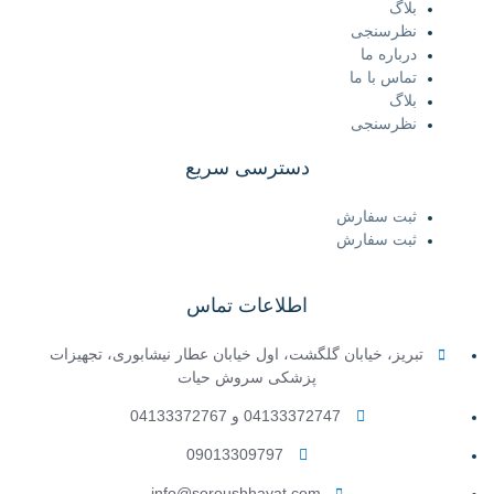
بلاگ
نظرسنجی
درباره ما
تماس با ما
بلاگ
نظرسنجی
دسترسی سریع
ثبت سفارش
ثبت سفارش
اطلاعات تماس
تبریز، خیابان گلگشت، اول خیابان عطار نیشابوری، تجهیزات
پزشکی سروش حیات
04133372747 و 04133372767
09013309797
info@soroushhayat.com