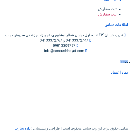
ثبت سفارش
ثبت سفارش
اطلاعات تماس
تبریز، خیابان گلگشت، اول خیابان عطار نیشابوری، تجهیزات پزشکی سروش حیات
04133372747 و 04133372767
09013309797
info@soroushhayat.com
نماد اعتماد
تمامی حقوق برای این وب سایت محفوظ است | طراحی و پشتیبانی :
داده تجارت