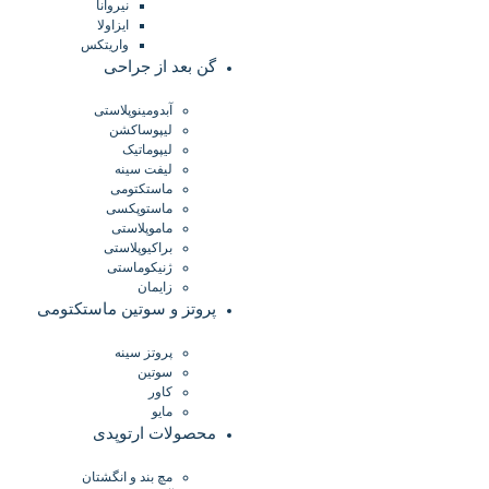
نیروانا
ایزاولا
واریتکس
گن بعد از جراحی
آبدومینوپلاستی
لیپوساکشن
لیپوماتیک
لیفت سینه
ماستکتومی
ماستوپکسی
ماموپلاستی
براکیوپلاستی
ژنیکوماستی
زایمان
پروتز و سوتین ماستکتومی
پروتز سینه
سوتین
کاور
مایو
محصولات ارتوپدی
مچ بند و انگشتان