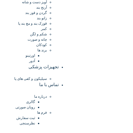
آویز دست و شانه
آرنج بند
گردن و قوز بند
زانو بند
قوزک بند و مچ بند پا
کمر
شکم و لگن
چانه و صورت
کودکان
برند ها
اورتینو
آدور
تجهیزات پزشکی
سیلیکون و کفی های پا
تماس با ما
درباره ما
گالری
روبان صورتی
فرم ها
ثبت سفارش
نظرسنجی