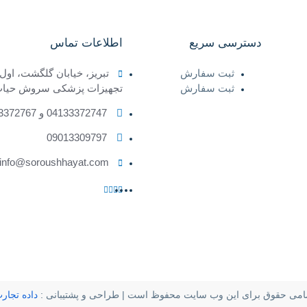
دسترسی سریع
اطلاعات تماس
ثبت سفارش
تبریز، خیابان گلگشت، اول
ثبت سفارش
تجهیزات پزشکی سروش حیا
04133372747 و 04133372767
09013309797
info@soroushhayat.com
امی حقوق برای این وب سایت محفوظ است | طراحی و پشتیبانی :
داده تجار