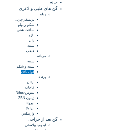
خانه
گن های طبی و لاغری
زنانه
ترنسفر چربی
شکم و پهلو
ساعت شنی
بازو
ران
سینه
غبغب
مردانه
سینه
سینه و شکم
فول بادی
برندها
آرتان
فاجات
نیتوس-Nitus
زیبون ZBN
نیروانا
ایزاولا
واریتکس
گن بعد از جراحی
آبدومینوپلاستی