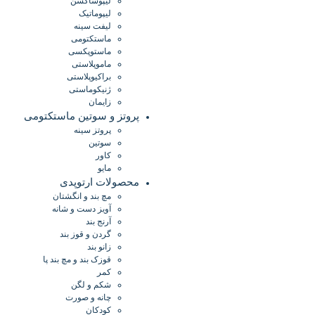
لیپوساکشن
لیپوماتیک
لیفت سینه
ماستکتومی
ماستوپکسی
ماموپلاستی
براکیوپلاستی
ژنیکوماستی
زایمان
پروتز و سوتین ماستکتومی
پروتز سینه
سوتین
کاور
مایو
محصولات ارتوپدی
مچ بند و انگشتان
آویز دست و شانه
آرنج بند
گردن و قوز بند
زانو بند
قوزک بند و مچ بند پا
کمر
شکم و لگن
چانه و صورت
کودکان