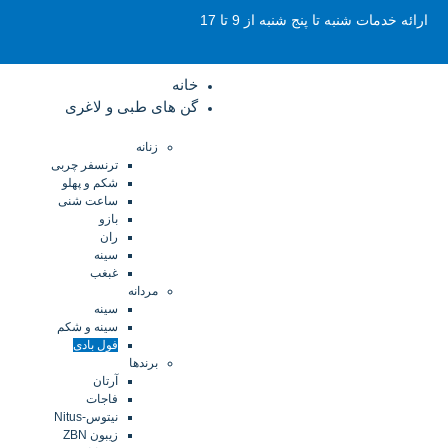
ارائه خدمات شنبه تا پنج شنبه از 9 تا 17
خانه
گن های طبی و لاغری
زنانه
ترنسفر چربی
شکم و پهلو
ساعت شنی
بازو
ران
سینه
غبغب
مردانه
سینه
سینه و شکم
فول بادی
برندها
آرتان
فاجات
نیتوس-Nitus
زیبون ZBN