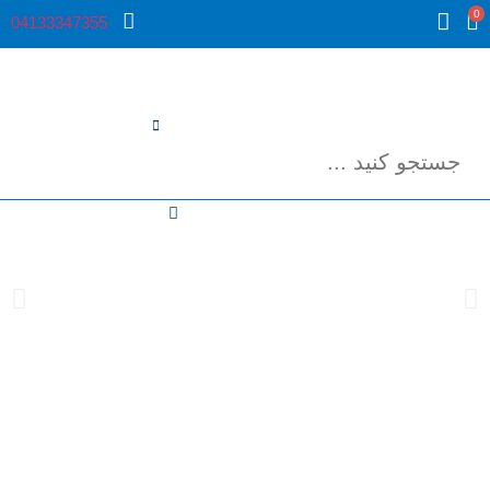
0
04133347355
فشارسنج پزشکی