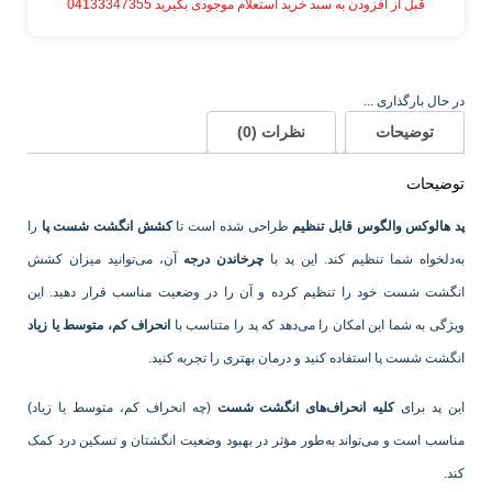
قبل از افزودن به سبد خرید استعلام موجودی بگیرید 04133347355
در حال بارگذاری ...
توضیحات
نظرات (0)
توضیحات
پد هالوکس والگوس قابل تنظیم
طراحی شده است تا
کشش انگشت شست پا
را
به‌دلخواه شما تنظیم کند. این پد با
چرخاندن درجه
آن، می‌توانید میزان کشش
انگشت شست خود را تنظیم کرده و آن را در وضعیت مناسب قرار دهید. این
ویژگی به شما این امکان را می‌دهد که پد را متناسب با
انحراف کم، متوسط یا زیاد
انگشت شست پا استفاده کنید و درمان بهتری را تجربه کنید.
این پد برای
کلیه انحراف‌های انگشت شست
(چه انحراف کم، متوسط یا زیاد)
مناسب است و می‌تواند به‌طور مؤثر در بهبود وضعیت انگشتان و تسکین درد کمک
کند.