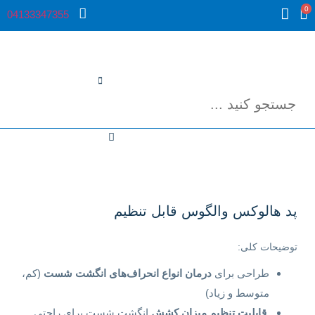
0
04133347355
پد هالوکس والگوس قابل تنظیم
توضیحات کلی:
طراحی برای
درمان انواع انحراف‌های انگشت شست
(کم،
متوسط و زیاد)
قابلیت تنظیم میزان کشش
انگشت شست برای راحتی