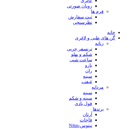
گالری
روبان صورتی
فرم ها
ثبت سفارش
نظرسنجی
خانه
گن های طبی و لاغری
زنانه
ترنسفر چربی
شکم و پهلو
ساعت شنی
بازو
ران
سینه
غبغب
مردانه
سینه
سینه و شکم
فول بادی
برندها
آرتان
فاجات
نیتوس-Nitus