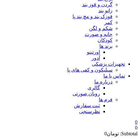
گردن و قوز بند
زانو بند
قوزک بند و مچ بند پا
کمر
شکم و لگن
چانه و صورت
کودکان
برند ها
اورتینو
آدور
تجهیزات پزشکی
سیلیکون و کفی های پا
تماس با ما
درباره ما
گالری
روبان صورتی
فرم ها
ثبت سفارش
نظرسنجی
0
0
Subtotal:
تومان
0