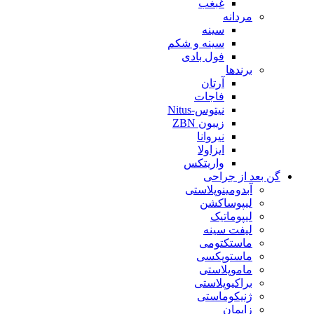
غبغب
مردانه
سینه
سینه و شکم
فول بادی
برندها
آرتان
فاجات
نیتوس-Nitus
زیبون ZBN
نیروانا
ایزاولا
واریتکس
گن بعد از جراحی
آبدومینوپلاستی
لیپوساکشن
لیپوماتیک
لیفت سینه
ماستکتومی
ماستوپکسی
ماموپلاستی
براکیوپلاستی
ژنیکوماستی
زایمان