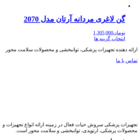
شوند
گن لاغری مردانه آرتان مدل 2070
تومان
1,305,000
انتخاب گزینه ها
این
ارائه دهنده تجهیزات پزشکی، توانبخشی و محصولات سلامت محور
محصول
دارای
تماس با ما
انواع
مختلفی
می
باشد.
گزینه
ها
ممکن
است
در
صفحه
محصول
تجهیزات پزشکی سروش حیات فعال در زمینه ارائه انواع تجهیزات و
انتخاب
محصولات پزشکی، ارتوپدی، توانبخشی و سلامت محور است.
شوند