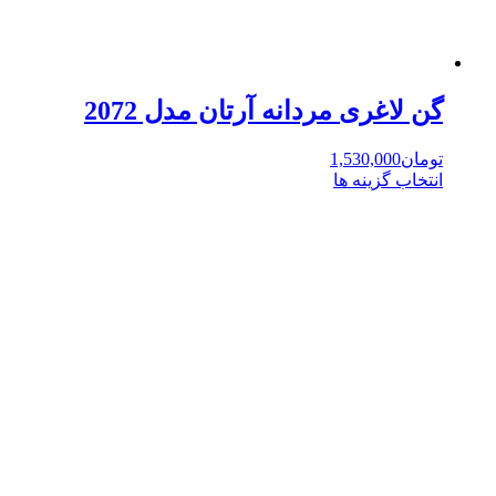
گن لاغری مردانه آرتان مدل 2072
تومان
1,530,000
انتخاب گزینه ها
این
محصول
دارای
انواع
مختلفی
می
باشد.
گزینه
ها
ممکن
است
در
صفحه
محصول
انتخاب