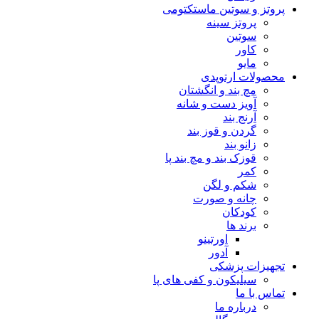
پروتز و سوتین ماستکتومی
پروتز سینه
سوتین
کاور
مایو
محصولات ارتوپدی
مچ بند و انگشتان
آویز دست و شانه
آرنج بند
گردن و قوز بند
زانو بند
قوزک بند و مچ بند پا
کمر
شکم و لگن
چانه و صورت
کودکان
برند ها
اورتینو
آدور
تجهیزات پزشکی
سیلیکون و کفی های پا
تماس با ما
درباره ما