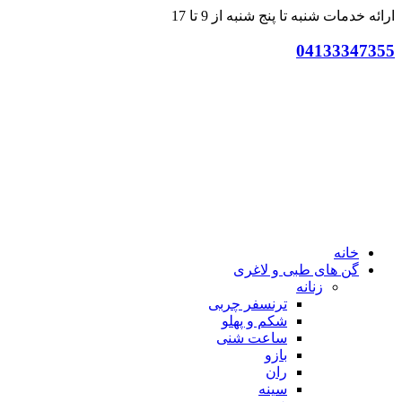
ارائه خدمات شنبه تا پنج شنبه از 9 تا 17
04133347355
خانه
گن های طبی و لاغری
زنانه
ترنسفر چربی
شکم و پهلو
ساعت شنی
بازو
ران
سینه