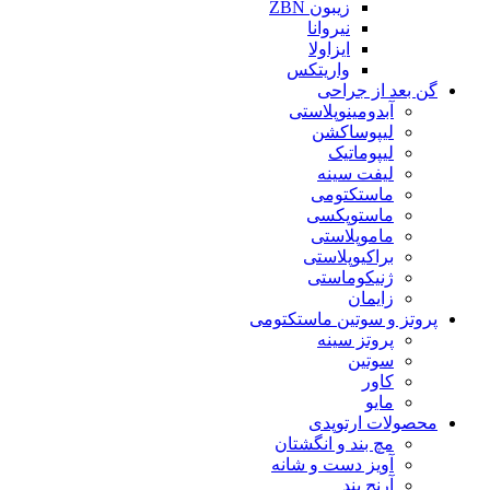
زیبون ZBN
نیروانا
ایزاولا
واریتکس
گن بعد از جراحی
آبدومینوپلاستی
لیپوساکشن
لیپوماتیک
لیفت سینه
ماستکتومی
ماستوپکسی
ماموپلاستی
براکیوپلاستی
ژنیکوماستی
زایمان
پروتز و سوتین ماستکتومی
پروتز سینه
سوتین
کاور
مایو
محصولات ارتوپدی
مچ بند و انگشتان
آویز دست و شانه
آرنج بند