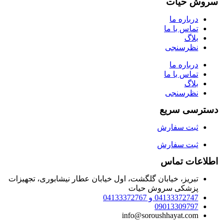
سروش حیات
درباره ما
تماس با ما
بلاگ
نظرسنجی
درباره ما
تماس با ما
بلاگ
نظرسنجی
دسترسی سریع
ثبت سفارش
ثبت سفارش
اطلاعات تماس
تبریز، خیابان گلگشت، اول خیابان عطار نیشابوری، تجهیزات
پزشکی سروش حیات
04133372747 و 04133372767
09013309797
info@soroushhayat.com