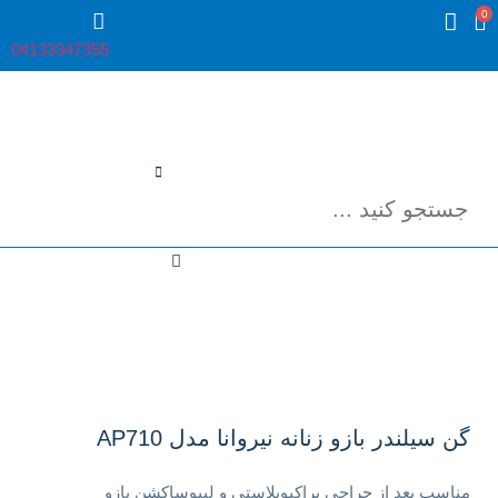
0
04133347355
گن سیلندر بازو زنانه نیروانا مدل AP710
مناسب بعد از جراحی براکیوپلاستی و لیپوساکشن بازو