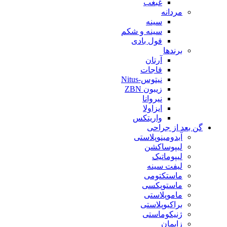
غبغب
مردانه
سینه
سینه و شکم
فول بادی
برندها
آرتان
فاجات
نیتوس-Nitus
زیبون ZBN
نیروانا
ایزاولا
واریتکس
گن بعد از جراحی
آبدومینوپلاستی
لیپوساکشن
لیپوماتیک
لیفت سینه
ماستکتومی
ماستوپکسی
ماموپلاستی
براکیوپلاستی
ژنیکوماستی
زایمان