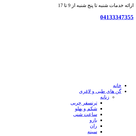
ارائه خدمات شنبه تا پنج شنبه از 9 تا 17
04133347355
خانه
گن های طبی و لاغری
زنانه
ترنسفر چربی
شکم و پهلو
ساعت شنی
بازو
ران
سینه