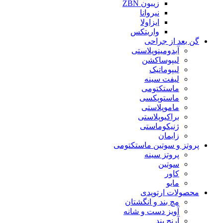
زیبون ZBN
نیروانا
ایزاولا
واریتکس
گن بعد از جراحی
آبدومینوپلاستی
لیپوساکشن
لیپوماتیک
لیفت سینه
ماستکتومی
ماستوپکسی
ماموپلاستی
براکیوپلاستی
ژنیکوماستی
زایمان
پروتز و سوتین ماستکتومی
پروتز سینه
سوتین
کاور
مایو
محصولات ارتوپدی
مچ بند و انگشتان
آویز دست و شانه
آرنج بند