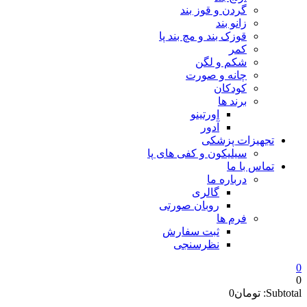
گردن و قوز بند
زانو بند
قوزک بند و مچ بند پا
کمر
شکم و لگن
چانه و صورت
کودکان
برند ها
اورتینو
آدور
تجهیزات پزشکی
سیلیکون و کفی های پا
تماس با ما
درباره ما
گالری
روبان صورتی
فرم ها
ثبت سفارش
نظرسنجی
0
0
Subtotal:
تومان
0