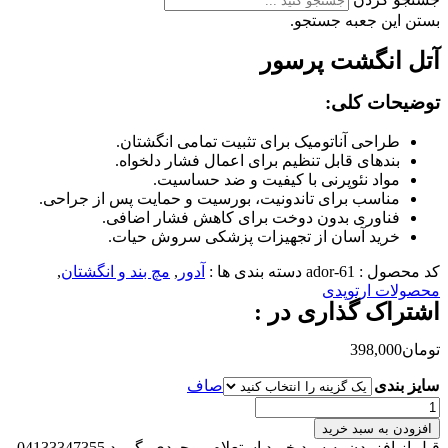
بستن این جعبه جستجو.
آتل انگشت پرسور
توضیحات کلی
:
طراحی آناتومیک برای تثبیت تمامی انگشتان.
بندهای قابل تنظیم برای اعمال فشار دلخواه.
مواد نئوپرنی با کیفیت و ضد حساسیت.
مناسب برای تاندونیت، بورسیت و حمایت پس از جراحی.
فناوری بدون دوخت برای کاهش فشار اضافی.
خرید آسان از تجهیزات پزشکی سروش حیات.
کد محصول :
ador-61
دسته بندی ها :
آدور
,
مچ بند و انگشتان
,
محصولات ارتوپدی
اشتراک گذاری در :
تومان
398,000
سایز بندی
صاف
آتل
انگشت
افزودن به سبد خرید
پرسور
قبل از افزودن به سبد خرید استعلام موجودی بگیرید 04133347355