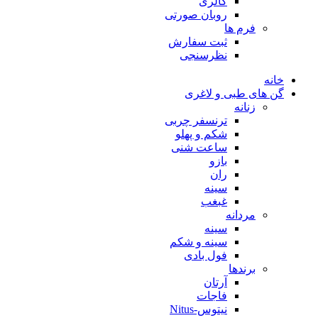
گالری
روبان صورتی
فرم ها
ثبت سفارش
نظرسنجی
خانه
گن های طبی و لاغری
زنانه
ترنسفر چربی
شکم و پهلو
ساعت شنی
بازو
ران
سینه
غبغب
مردانه
سینه
سینه و شکم
فول بادی
برندها
آرتان
فاجات
نیتوس-Nitus