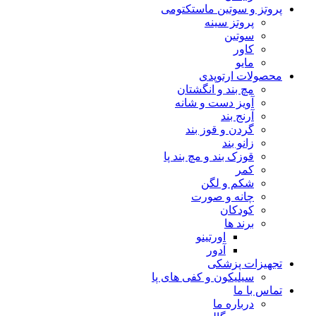
پروتز و سوتین ماستکتومی
پروتز سینه
سوتین
کاور
مایو
محصولات ارتوپدی
مچ بند و انگشتان
آویز دست و شانه
آرنج بند
گردن و قوز بند
زانو بند
قوزک بند و مچ بند پا
کمر
شکم و لگن
چانه و صورت
کودکان
برند ها
اورتینو
آدور
تجهیزات پزشکی
سیلیکون و کفی های پا
تماس با ما
درباره ما