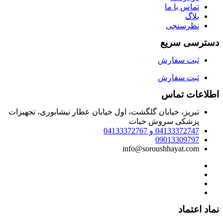
تماس با ما
بلاگ
نظرسنجی
دسترسی سریع
ثبت سفارش
ثبت سفارش
اطلاعات تماس
تبریز، خیابان گلگشت، اول خیابان عطار نیشابوری، تجهیزات
پزشکی سروش حیات
04133372747 و 04133372767
09013309797
info@soroushhayat.com
نماد اعتماد