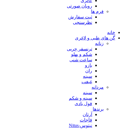
گالری
روبان صورتی
فرم ها
ثبت سفارش
نظرسنجی
خانه
گن های طبی و لاغری
زنانه
ترنسفر چربی
شکم و پهلو
ساعت شنی
بازو
ران
سینه
غبغب
مردانه
سینه
سینه و شکم
فول بادی
برندها
آرتان
فاجات
نیتوس-Nitus