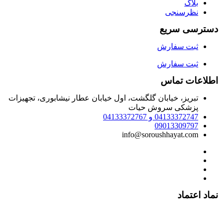
بلاگ
نظرسنجی
دسترسی سریع
ثبت سفارش
ثبت سفارش
اطلاعات تماس
تبریز، خیابان گلگشت، اول خیابان عطار نیشابوری، تجهیزات
پزشکی سروش حیات
04133372747 و 04133372767
09013309797
info@soroushhayat.com
نماد اعتماد