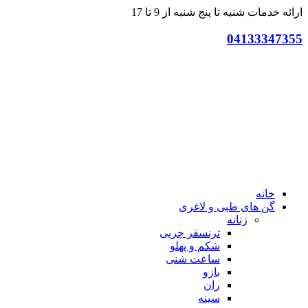
ارائه خدمات شنبه تا پنج شنبه از 9 تا 17
04133347355
خانه
گن های طبی و لاغری
زنانه
ترنسفر چربی
شکم و پهلو
ساعت شنی
بازو
ران
سینه