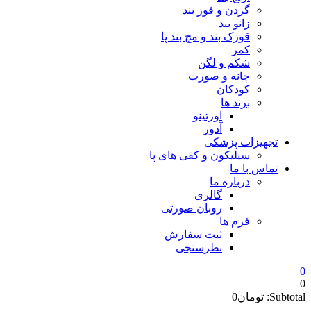
گردن و قوز بند
زانو بند
قوزک بند و مچ بند پا
کمر
شکم و لگن
چانه و صورت
کودکان
برند ها
اورتینو
آدور
تجهیزات پزشکی
سیلیکون و کفی های پا
تماس با ما
درباره ما
گالری
روبان صورتی
فرم ها
ثبت سفارش
نظرسنجی
0
0
Subtotal:
تومان
0