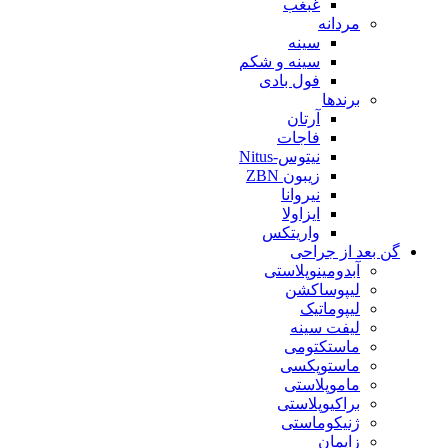
غبغب
مردانه
سینه
سینه و شکم
فول بادی
برندها
آرتان
فاجات
نیتوس-Nitus
زیبون ZBN
نیروانا
ایزاولا
واریتکس
گن بعد از جراحی
آبدومینوپلاستی
لیپوساکشن
لیپوماتیک
لیفت سینه
ماستکتومی
ماستوپکسی
ماموپلاستی
براکیوپلاستی
ژنیکوماستی
زایمان