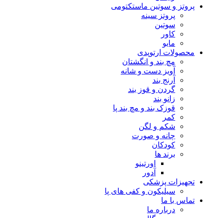
پروتز و سوتین ماستکتومی
پروتز سینه
سوتین
کاور
مایو
محصولات ارتوپدی
مچ بند و انگشتان
آویز دست و شانه
آرنج بند
گردن و قوز بند
زانو بند
قوزک بند و مچ بند پا
کمر
شکم و لگن
چانه و صورت
کودکان
برند ها
اورتینو
آدور
تجهیزات پزشکی
سیلیکون و کفی های پا
تماس با ما
درباره ما