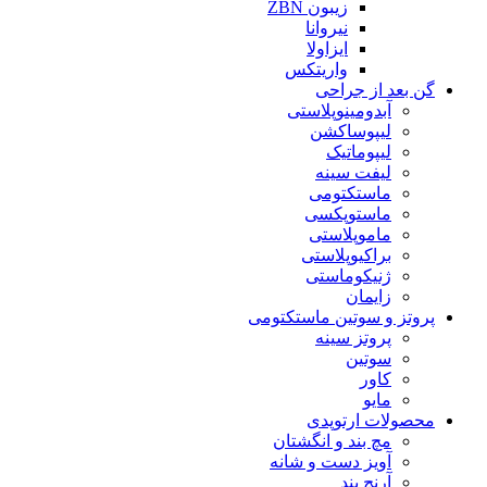
زیبون ZBN
نیروانا
ایزاولا
واریتکس
گن بعد از جراحی
آبدومینوپلاستی
لیپوساکشن
لیپوماتیک
لیفت سینه
ماستکتومی
ماستوپکسی
ماموپلاستی
براکیوپلاستی
ژنیکوماستی
زایمان
پروتز و سوتین ماستکتومی
پروتز سینه
سوتین
کاور
مایو
محصولات ارتوپدی
مچ بند و انگشتان
آویز دست و شانه
آرنج بند