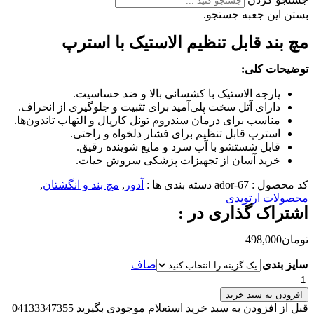
بستن این جعبه جستجو.
مچ بند قابل تنظیم الاستیک با استرپ
توضیحات کلی
:
پارچه الاستیک با کشسانی بالا و ضد حساسیت.
دارای آتل سخت پلی‌آمید برای تثبیت و جلوگیری از انحراف.
مناسب برای درمان سندروم تونل کارپال و التهاب تاندون‌ها.
استرپ قابل تنظیم برای فشار دلخواه و راحتی.
قابل شستشو با آب سرد و مایع شوینده رقیق.
خرید آسان از تجهیزات پزشکی سروش حیات.
کد محصول :
ador-67
دسته بندی ها :
آدور
,
مچ بند و انگشتان
,
محصولات ارتوپدی
اشتراک گذاری در :
تومان
498,000
سایز بندی
صاف
مچ
بند
افزودن به سبد خرید
قابل
قبل از افزودن به سبد خرید استعلام موجودی بگیرید 04133347355