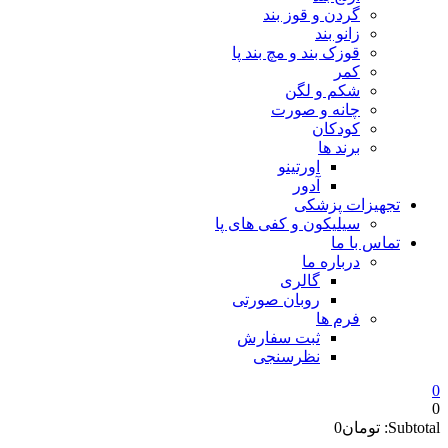
گردن و قوز بند
زانو بند
قوزک بند و مچ بند پا
کمر
شکم و لگن
چانه و صورت
کودکان
برند ها
اورتینو
آدور
تجهیزات پزشکی
سیلیکون و کفی های پا
تماس با ما
درباره ما
گالری
روبان صورتی
فرم ها
ثبت سفارش
نظرسنجی
0
0
Subtotal:
تومان
0