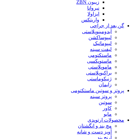
زیبون ZBN
نیروانا
ایزاولا
واریتکس
گن بعد از جراحی
آبدومینوپلاستی
لیپوساکشن
لیپوماتیک
لیفت سینه
ماستکتومی
ماستوپکسی
ماموپلاستی
براکیوپلاستی
ژنیکوماستی
زایمان
پروتز و سوتین ماستکتومی
پروتز سینه
سوتین
کاور
مایو
محصولات ارتوپدی
مچ بند و انگشتان
آویز دست و شانه
آرنج بند