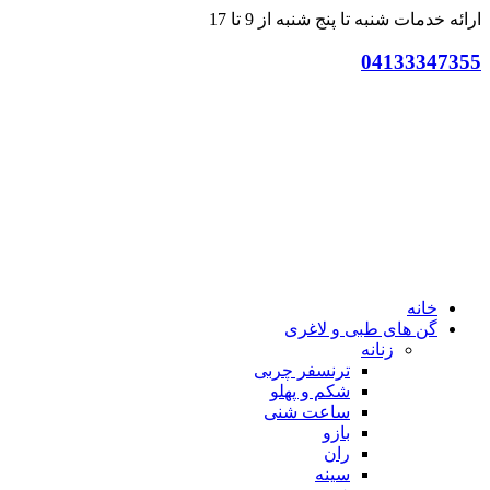
ارائه خدمات شنبه تا پنج شنبه از 9 تا 17
04133347355
خانه
گن های طبی و لاغری
زنانه
ترنسفر چربی
شکم و پهلو
ساعت شنی
بازو
ران
سینه