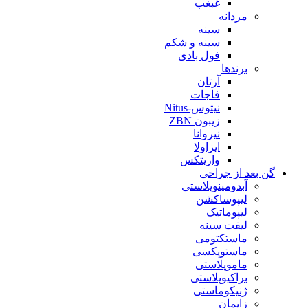
غبغب
مردانه
سینه
سینه و شکم
فول بادی
برندها
آرتان
فاجات
نیتوس-Nitus
زیبون ZBN
نیروانا
ایزاولا
واریتکس
گن بعد از جراحی
آبدومینوپلاستی
لیپوساکشن
لیپوماتیک
لیفت سینه
ماستکتومی
ماستوپکسی
ماموپلاستی
براکیوپلاستی
ژنیکوماستی
زایمان