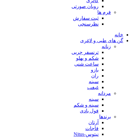
گالری
روبان صورتی
فرم ها
ثبت سفارش
نظرسنجی
خانه
گن های طبی و لاغری
زنانه
ترنسفر چربی
شکم و پهلو
ساعت شنی
بازو
ران
سینه
غبغب
مردانه
سینه
سینه و شکم
فول بادی
برندها
آرتان
فاجات
نیتوس-Nitus