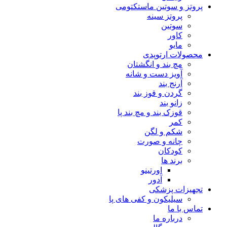
پروتز و سوتین ماستکتومی
پروتز سینه
سوتین
کاور
مایو
محصولات ارتوپدی
مچ بند و انگشتان
آویز دست و شانه
آرنج بند
گردن و قوز بند
زانو بند
قوزک بند و مچ بند پا
کمر
شکم و لگن
چانه و صورت
کودکان
برند ها
اورتینو
آدور
تجهیزات پزشکی
سیلیکون و کفی های پا
تماس با ما
درباره ما