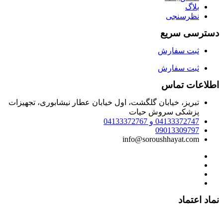
بلاگ
نظرسنجی
دسترسی سریع
ثبت سفارش
ثبت سفارش
اطلاعات تماس
تبریز، خیابان گلگشت، اول خیابان عطار نیشابوری، تجهیزات
پزشکی سروش حیات
04133372747 و 04133372767
09013309797
info@soroushhayat.com
نماد اعتماد