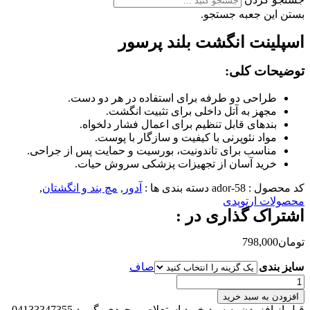
بستن این جعبه جستجو.
اسپلینت انگشت بلند پرسور
توضیحات کلی
:
طراحی دو طرفه برای استفاده در هر دو دست.
مجهز به آتل داخلی برای تثبیت انگشت.
بندهای قابل تنظیم برای اعمال فشار دلخواه.
مواد نئوپرنی با کیفیت و سازگار با پوست.
مناسب برای تاندونیت، بورسیت و حمایت پس از جراحی.
خرید آسان از تجهیزات پزشکی سروش حیات.
کد محصول :
ador-58
دسته بندی ها :
آدور
,
مچ بند و انگشتان
,
محصولات ارتوپدی
اشتراک گذاری در :
تومان
798,000
سایز بندی
صاف
اسپلینت
انگشت
افزودن به سبد خرید
بلند
قبل از افزودن به سبد خرید استعلام موجودی بگیرید 04133347355