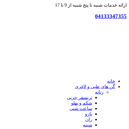
ارائه خدمات شنبه تا پنج شنبه از 9 تا 17
04133347355
خانه
گن های طبی و لاغری
زنانه
ترنسفر چربی
شکم و پهلو
ساعت شنی
بازو
ران
سینه