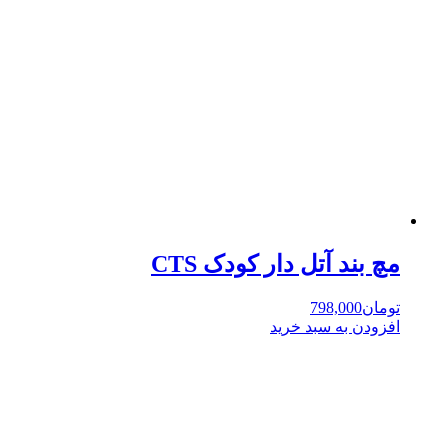
مچ بند آتل دار کودک CTS
تومان
798,000
افزودن به سبد خرید