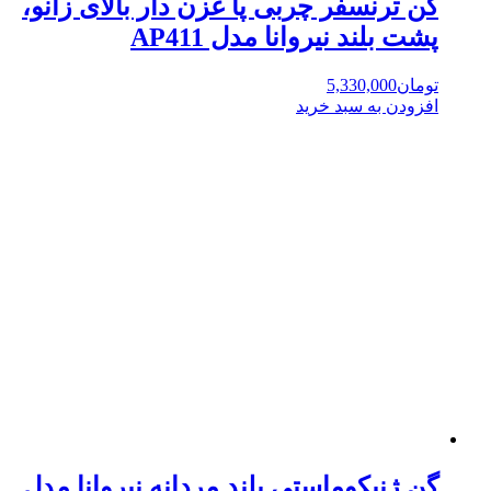
گن ترنسفر چربی پا غزن دار بالای زانو،
پشت بلند نیروانا مدل AP411
تومان
5,330,000
افزودن به سبد خرید
گن ژنیکوماستی بلند مردانه نیروانا مدل