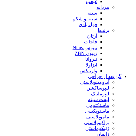
غبغب
مردانه
سینه
سینه و شکم
فول بادی
برندها
آرتان
فاجات
نیتوس-Nitus
زیبون ZBN
نیروانا
ایزاولا
واریتکس
گن بعد از جراحی
آبدومینوپلاستی
لیپوساکشن
لیپوماتیک
لیفت سینه
ماستکتومی
ماستوپکسی
ماموپلاستی
براکیوپلاستی
ژنیکوماستی
زایمان