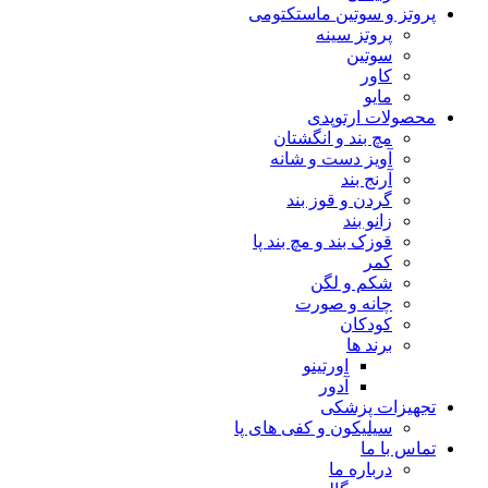
پروتز و سوتین ماستکتومی
پروتز سینه
سوتین
کاور
مایو
محصولات ارتوپدی
مچ بند و انگشتان
آویز دست و شانه
آرنج بند
گردن و قوز بند
زانو بند
قوزک بند و مچ بند پا
کمر
شکم و لگن
چانه و صورت
کودکان
برند ها
اورتینو
آدور
تجهیزات پزشکی
سیلیکون و کفی های پا
تماس با ما
درباره ما