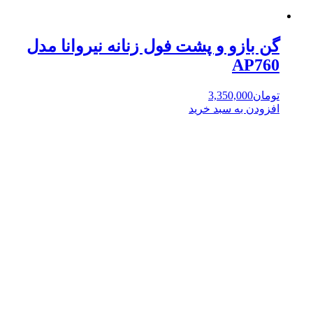
گن بازو و پشت فول زنانه نیروانا مدل
AP760
تومان
3,350,000
افزودن به سبد خرید