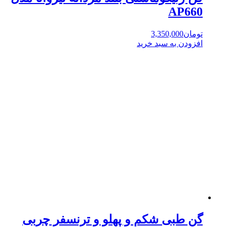
AP660
تومان
3,350,000
افزودن به سبد خرید
گن طبی شکم و پهلو و ترنسفر چربی