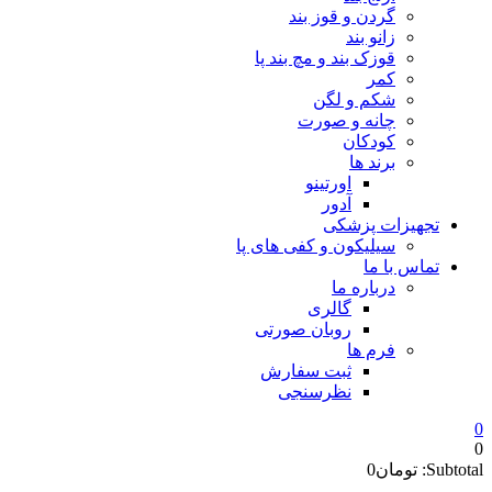
گردن و قوز بند
زانو بند
قوزک بند و مچ بند پا
کمر
شکم و لگن
چانه و صورت
کودکان
برند ها
اورتینو
آدور
تجهیزات پزشکی
سیلیکون و کفی های پا
تماس با ما
درباره ما
گالری
روبان صورتی
فرم ها
ثبت سفارش
نظرسنجی
0
0
Subtotal:
تومان
0