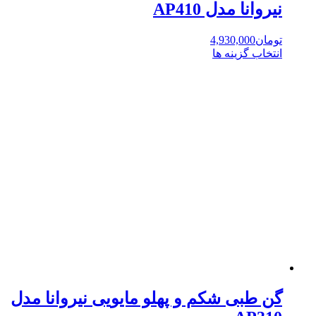
نیروانا مدل AP410
تومان
4,930,000
انتخاب گزینه ها
این
محصول
دارای
انواع
مختلفی
می
باشد.
گزینه
ها
ممکن
است
در
صفحه
محصول
انتخاب
شوند
گن طبی شکم و پهلو مایویی نیروانا مدل