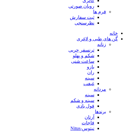
گالری
روبان صورتی
فرم ها
ثبت سفارش
نظرسنجی
خانه
گن های طبی و لاغری
زنانه
ترنسفر چربی
شکم و پهلو
ساعت شنی
بازو
ران
سینه
غبغب
مردانه
سینه
سینه و شکم
فول بادی
برندها
آرتان
فاجات
نیتوس-Nitus