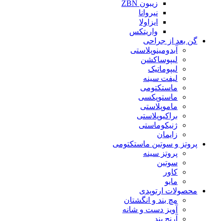
زیبون ZBN
نیروانا
ایزاولا
واریتکس
گن بعد از جراحی
آبدومینوپلاستی
لیپوساکشن
لیپوماتیک
لیفت سینه
ماستکتومی
ماستوپکسی
ماموپلاستی
براکیوپلاستی
ژنیکوماستی
زایمان
پروتز و سوتین ماستکتومی
پروتز سینه
سوتین
کاور
مایو
محصولات ارتوپدی
مچ بند و انگشتان
آویز دست و شانه
آرنج بند