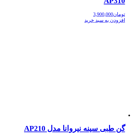
AP310
تومان
3,900,000
افزودن به سبد خرید
گن طبی سینه نیروانا مدل AP210