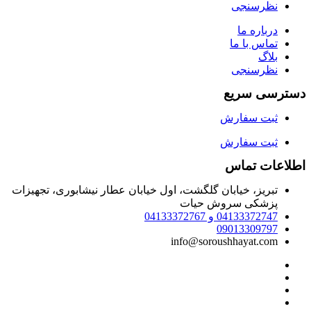
نظرسنجی
درباره ما
تماس با ما
بلاگ
نظرسنجی
دسترسی سریع
ثبت سفارش
ثبت سفارش
اطلاعات تماس
تبریز، خیابان گلگشت، اول خیابان عطار نیشابوری، تجهیزات
پزشکی سروش حیات
04133372747 و 04133372767
09013309797
info@soroushhayat.com