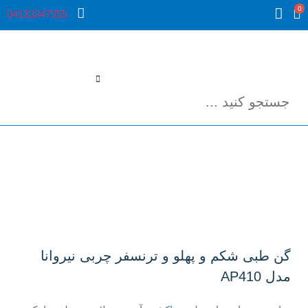
0
04133347355
گن طبی شکم و پهلو و ترنسفر چربی نیروانا
مدل AP410