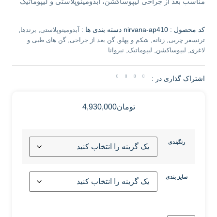
مناسب بعد از جراحی لیپوساکشن، آبدومینوپلاستی و لیپوماتیک
کد محصول :
nirvana-ap410
دسته بندی ها :
,
,
آبدومینوپلاستی
برندها
,
,
,
,
ترنسفر چربی
زنانه
شکم و پهلو
گن بعد از جراحی
گن های طبی و
,
,
,
لاغری
لیپوساکشن
لیپوماتیک
نیروانا
اشتراک گذاری در :
تومان
4,930,000
رنگبندی
سایز بندی