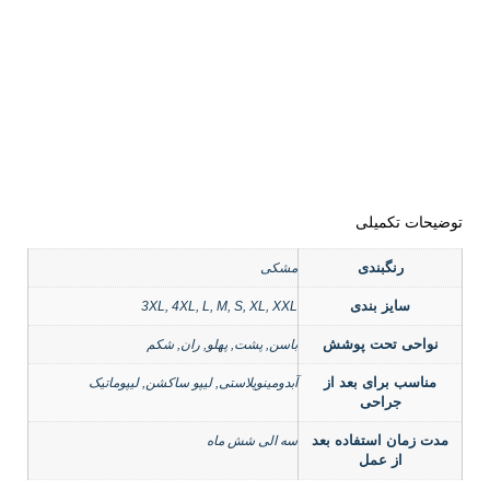
توضیحات تکمیلی
رنگبندی
مشکی
سایز بندی
3XL, 4XL, L, M, S, XL, XXL
نواحی تحت پوشش
باسن, پشت, پهلو, ران, شکم
مناسب برای بعد از
آبدومینوپلاستی, لیپو ساکشن, لیپوماتیک
جراحی
مدت زمان استفاده بعد
سه الی شش ماه
از عمل