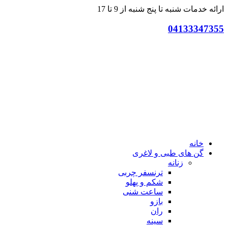
ارائه خدمات شنبه تا پنج شنبه از 9 تا 17
04133347355
خانه
گن های طبی و لاغری
زنانه
ترنسفر چربی
شکم و پهلو
ساعت شنی
بازو
ران
سینه