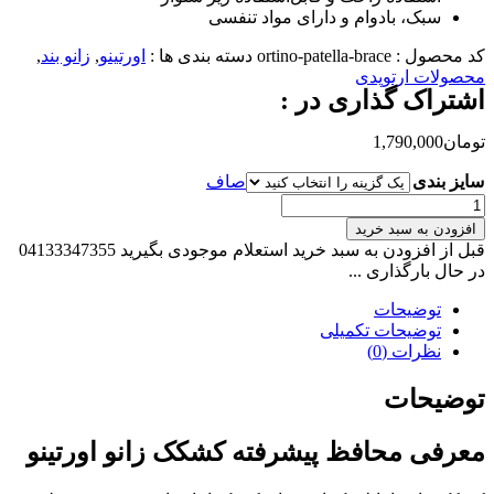
سبک، بادوام و دارای مواد تنفسی
کد محصول :
ortino-patella-brace
دسته بندی ها :
اورتینو
,
زانو بند
,
محصولات ارتوپدی
اشتراک گذاری در :
تومان
1,790,000
سایز بندی
صاف
محافظ
پیشرفته
افزودن به سبد خرید
کشکک
قبل از افزودن به سبد خرید استعلام موجودی بگیرید 04133347355
زانو
در حال بارگذاری ...
اورتینو
مدل
توضیحات
پاتلا
توضیحات تکمیلی
بریس
نظرات (0)
Patella
Brace
توضیحات
عدد
معرفی محافظ پیشرفته کشکک زانو اورتینو