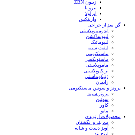
زیبون ZBN
نیروانا
ایزاولا
واریتکس
گن بعد از جراحی
آبدومینوپلاستی
لیپوساکشن
لیپوماتیک
لیفت سینه
ماستکتومی
ماستوپکسی
ماموپلاستی
براکیوپلاستی
ژنیکوماستی
زایمان
پروتز و سوتین ماستکتومی
پروتز سینه
سوتین
کاور
مایو
محصولات ارتوپدی
مچ بند و انگشتان
آویز دست و شانه
آرنج بند