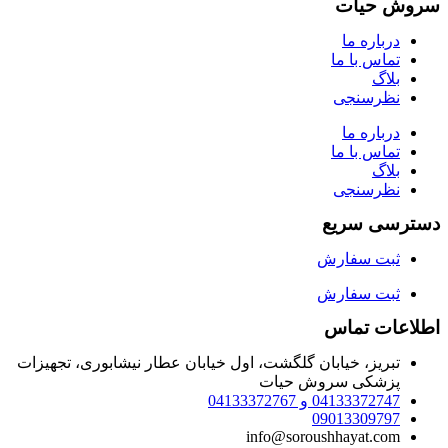
سروش حیات
درباره ما
تماس با ما
بلاگ
نظرسنجی
درباره ما
تماس با ما
بلاگ
نظرسنجی
دسترسی سریع
ثبت سفارش
ثبت سفارش
اطلاعات تماس
تبریز، خیابان گلگشت، اول خیابان عطار نیشابوری، تجهیزات
پزشکی سروش حیات
04133372747 و 04133372767
09013309797
info@soroushhayat.com