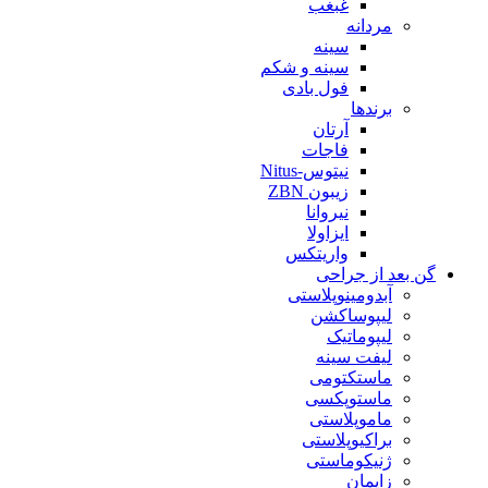
غبغب
مردانه
سینه
سینه و شکم
فول بادی
برندها
آرتان
فاجات
نیتوس-Nitus
زیبون ZBN
نیروانا
ایزاولا
واریتکس
گن بعد از جراحی
آبدومینوپلاستی
لیپوساکشن
لیپوماتیک
لیفت سینه
ماستکتومی
ماستوپکسی
ماموپلاستی
براکیوپلاستی
ژنیکوماستی
زایمان