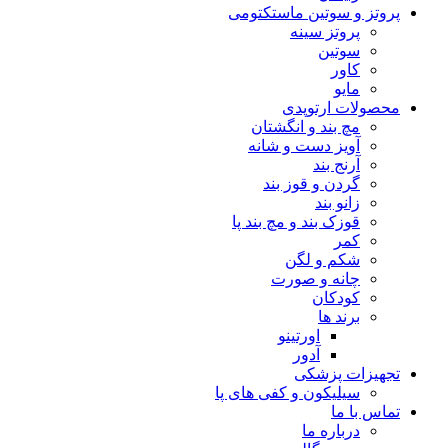
پروتز و سوتین ماستکتومی
پروتز سینه
سوتین
کاور
مایو
محصولات ارتوپدی
مچ بند و انگشتان
آویز دست و شانه
آرنج بند
گردن و قوز بند
زانو بند
قوزک بند و مچ بند پا
کمر
شکم و لگن
چانه و صورت
کودکان
برند ها
اورتینو
آدور
تجهیزات پزشکی
سیلیکون و کفی های پا
تماس با ما
درباره ما