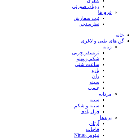
گالری
روبان صورتی
فرم ها
ثبت سفارش
نظرسنجی
خانه
گن های طبی و لاغری
زنانه
ترنسفر چربی
شکم و پهلو
ساعت شنی
بازو
ران
سینه
غبغب
مردانه
سینه
سینه و شکم
فول بادی
برندها
آرتان
فاجات
نیتوس-Nitus