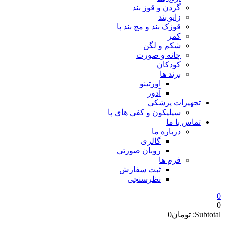
گردن و قوز بند
زانو بند
قوزک بند و مچ بند پا
کمر
شکم و لگن
چانه و صورت
کودکان
برند ها
اورتینو
آدور
تجهیزات پزشکی
سیلیکون و کفی های پا
تماس با ما
درباره ما
گالری
روبان صورتی
فرم ها
ثبت سفارش
نظرسنجی
0
0
Subtotal:
تومان
0