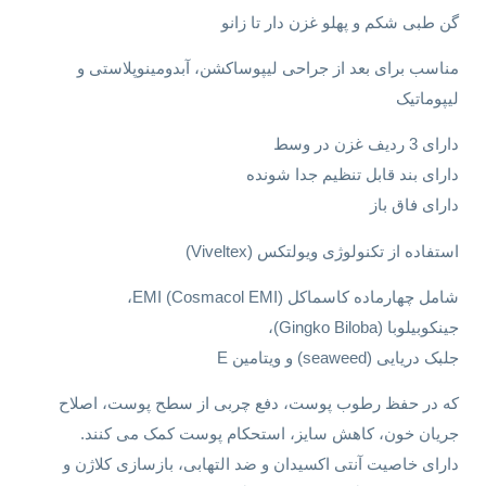
گن طبی شکم و پهلو غزن دار تا زانو
مناسب برای بعد از جراحی لیپوساکشن، آبدومینوپلاستی و
لیپوماتیک
دارای 3 ردیف غزن در وسط
دارای بند قابل تنظیم جدا شونده
دارای فاق باز
استفاده از تکنولوژی ویولتکس (Viveltex)
شامل چهارماده کاسماکل EMI (Cosmacol EMI)،
جینکوبیلوبا (Gingko Biloba)،
جلبک دریایی (seaweed) و ویتامین E
که در حفظ رطوب پوست، دفع چربی از سطح پوست، اصلاح
جریان خون، کاهش سایز، استحکام پوست کمک می کنند.
دارای خاصیت آنتی اکسیدان و ضد التهابی، بازسازی کلاژن و