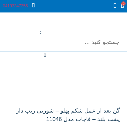
0
04133347355
گن بعد از عمل شکم پهلو – شورتی زیپ دار
پشت بلند – فاجات مدل 11046