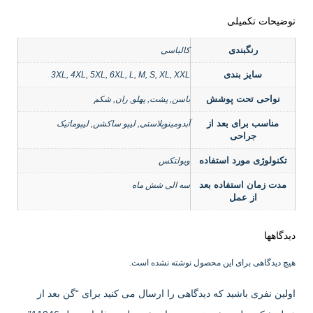
توضیحات تکمیلی
رنگبندی
کالباسی
سایز بندی
3XL, 4XL, 5XL, 6XL, L, M, S, XL, XXL
نواحی تحت پوشش
باسن, پشت, پهلو, ران, شکم
مناسب برای بعد از
آبدومینوپلاستی, لیپو ساکشن, لیپوماتیک
جراحی
تکنولوژی مورد استفاده
ویولتکس
مدت زمان استفاده بعد
سه الی شش ماه
از عمل
دیدگاهها
هیچ دیدگاهی برای این محصول نوشته نشده است.
اولین نفری باشید که دیدگاهی را ارسال می کنید برای “گن بعد از