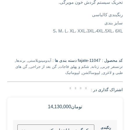
تحریک سیستم گردش خون مویرگی.
رنگبندی کالباسی
سایز بندی
S، M، L، XL، XXL،3XL،4XL،5XL، 6XL
کد محصول :
fajate-11047
دسته بندی ها :
,
,
آبدومینوپلاستی
برندها
,
,
,
,
,
ترنسفر چربی
زنانه
شکم و پهلو
فاجات
گن بعد از جراحی
گن های
,
,
طبی و لاغری
لیپوساکشن
لیپوماتیک
اشتراک گذاری در :
تومان
14,130,000
رنگبندی