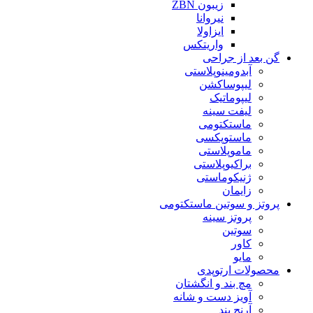
زیبون ZBN
نیروانا
ایزاولا
واریتکس
گن بعد از جراحی
آبدومینوپلاستی
لیپوساکشن
لیپوماتیک
لیفت سینه
ماستکتومی
ماستوپکسی
ماموپلاستی
براکیوپلاستی
ژنیکوماستی
زایمان
پروتز و سوتین ماستکتومی
پروتز سینه
سوتین
کاور
مایو
محصولات ارتوپدی
مچ بند و انگشتان
آویز دست و شانه
آرنج بند