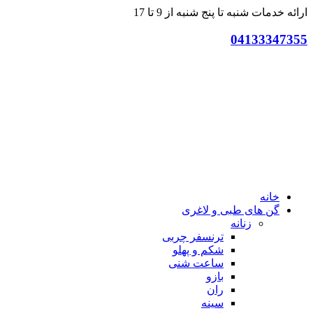
ارائه خدمات شنبه تا پنج شنبه از 9 تا 17
04133347355
خانه
گن های طبی و لاغری
زنانه
ترنسفر چربی
شکم و پهلو
ساعت شنی
بازو
ران
سینه