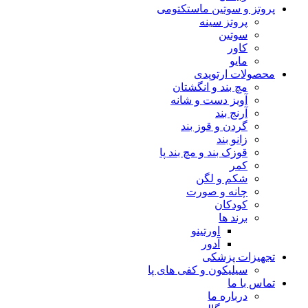
پروتز و سوتین ماستکتومی
پروتز سینه
سوتین
کاور
مایو
محصولات ارتوپدی
مچ بند و انگشتان
آویز دست و شانه
آرنج بند
گردن و قوز بند
زانو بند
قوزک بند و مچ بند پا
کمر
شکم و لگن
چانه و صورت
کودکان
برند ها
اورتینو
آدور
تجهیزات پزشکی
سیلیکون و کفی های پا
تماس با ما
درباره ما