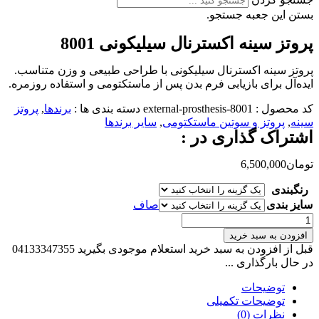
بستن این جعبه جستجو.
پروتز سینه اکسترنال سیلیکونی 8001
پروتز سینه اکسترنال سیلیکونی با طراحی طبیعی و وزن متناسب.
ایده‌آل برای بازیابی فرم بدن پس از ماستکتومی و استفاده روزمره.
کد محصول :
external-prosthesis-8001
دسته بندی ها :
برندها
,
پروتز
سینه
,
پروتز و سوتین ماستکتومی
,
سایر برندها
اشتراک گذاری در :
تومان
6,500,000
رنگبندی
سایز بندی
صاف
پروتز
سینه
افزودن به سبد خرید
اکسترنال
قبل از افزودن به سبد خرید استعلام موجودی بگیرید 04133347355
سیلیکونی
در حال بارگذاری ...
8001
عدد
توضیحات
توضیحات تکمیلی
نظرات (0)