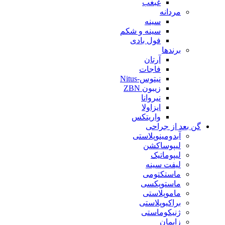
غبغب
مردانه
سینه
سینه و شکم
فول بادی
برندها
آرتان
فاجات
نیتوس-Nitus
زیبون ZBN
نیروانا
ایزاولا
واریتکس
گن بعد از جراحی
آبدومینوپلاستی
لیپوساکشن
لیپوماتیک
لیفت سینه
ماستکتومی
ماستوپکسی
ماموپلاستی
براکیوپلاستی
ژنیکوماستی
زایمان