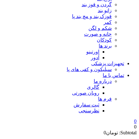
گردن و قوز بند
زانو بند
قوزک بند و مچ بند پا
کمر
شکم و لگن
چانه و صورت
کودکان
برند ها
اورتینو
آدور
تجهیزات پزشکی
سیلیکون و کفی های پا
تماس با ما
درباره ما
گالری
روبان صورتی
فرم ها
ثبت سفارش
نظرسنجی
0
0
Subtotal:
تومان
0