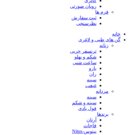
گالری
روبان صورتی
فرم ها
ثبت سفارش
نظرسنجی
خانه
گن های طبی و لاغری
زنانه
ترنسفر چربی
شکم و پهلو
ساعت شنی
بازو
ران
سینه
غبغب
مردانه
سینه
سینه و شکم
فول بادی
برندها
آرتان
فاجات
نیتوس-Nitus