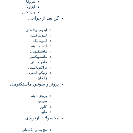
نیروانا
ایزاولا
واریتکس
گن بعد از جراحی
آبدومینوپلاستی
لیپوساکشن
لیپوماتیک
لیفت سینه
ماستکتومی
ماستوپکسی
ماموپلاستی
براکیوپلاستی
ژنیکوماستی
زایمان
پروتز و سوتین ماستکتومی
پروتز سینه
سوتین
کاور
مایو
محصولات ارتوپدی
مچ بند و انگشتان