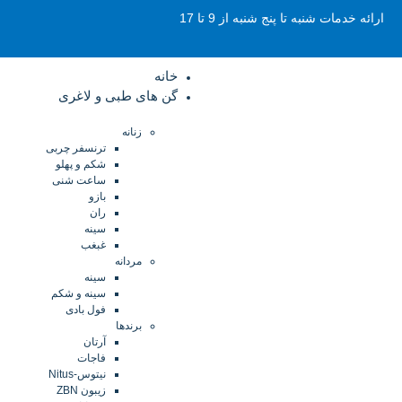
ارائه خدمات شنبه تا پنج شنبه از 9 تا 17
خانه
گن های طبی و لاغری
زنانه
ترنسفر چربی
شکم و پهلو
ساعت شنی
بازو
ران
سینه
غبغب
مردانه
سینه
سینه و شکم
فول بادی
برندها
آرتان
فاجات
نیتوس-Nitus
زیبون ZBN