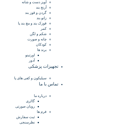
آویز دست و شانه
آرنج بند
گردن و قوز بند
زانو بند
قوزک بند و مچ بند پا
کمر
شکم و لگن
چانه و صورت
کودکان
برند ها
اورتینو
آدور
تجهیزات پزشکی
سیلیکون و کفی های پا
تماس با ما
درباره ما
گالری
روبان صورتی
فرم ها
ثبت سفارش
نظرسنجی