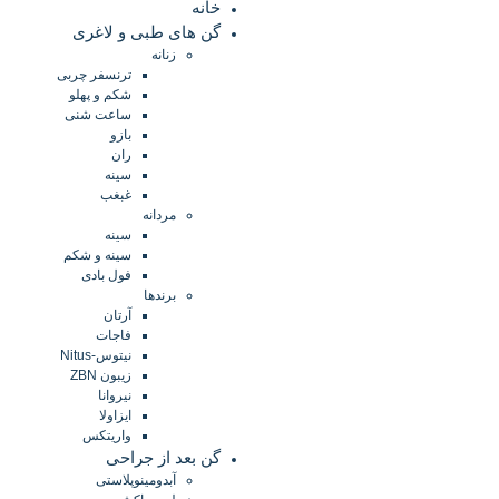
خانه
گن های طبی و لاغری
زنانه
ترنسفر چربی
شکم و پهلو
ساعت شنی
بازو
ران
سینه
غبغب
مردانه
سینه
سینه و شکم
فول بادی
برندها
آرتان
فاجات
نیتوس-Nitus
زیبون ZBN
نیروانا
ایزاولا
واریتکس
گن بعد از جراحی
آبدومینوپلاستی