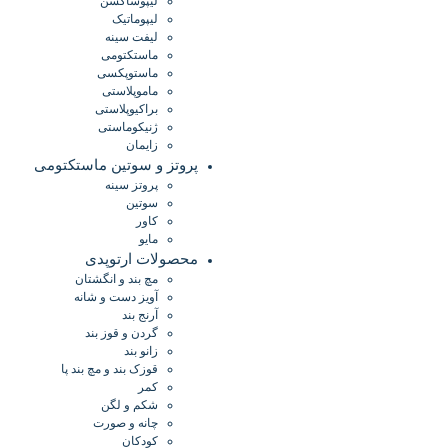
لیپوساکشن
لیپوماتیک
لیفت سینه
ماستکتومی
ماستوپکسی
ماموپلاستی
براکیوپلاستی
ژنیکوماستی
زایمان
پروتز و سوتین ماستکتومی
پروتز سینه
سوتین
کاور
مایو
محصولات ارتوپدی
مچ بند و انگشتان
آویز دست و شانه
آرنج بند
گردن و قوز بند
زانو بند
قوزک بند و مچ بند پا
کمر
شکم و لگن
چانه و صورت
کودکان