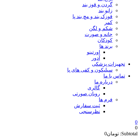
گردن و قوز بند
زانو بند
قوزک بند و مچ بند پا
کمر
شکم و لگن
چانه و صورت
کودکان
برند ها
اورتینو
آدور
تجهیزات پزشکی
سیلیکون و کفی های پا
تماس با ما
درباره ما
گالری
روبان صورتی
فرم ها
ثبت سفارش
نظرسنجی
0
0
Subtotal:
تومان
0