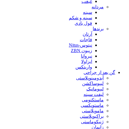
غبغب
مردانه
سینه
سینه و شکم
فول بادی
برندها
آرتان
فاجات
نیتوس-Nitus
زیبون ZBN
نیروانا
ایزاولا
واریتکس
گن بعد از جراحی
آبدومینوپلاستی
لیپوساکشن
لیپوماتیک
لیفت سینه
ماستکتومی
ماستوپکسی
ماموپلاستی
براکیوپلاستی
ژنیکوماستی
زایمان