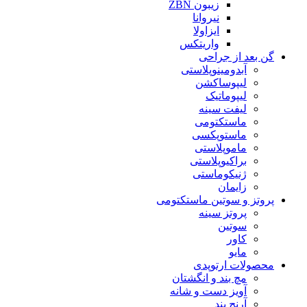
زیبون ZBN
نیروانا
ایزاولا
واریتکس
گن بعد از جراحی
آبدومینوپلاستی
لیپوساکشن
لیپوماتیک
لیفت سینه
ماستکتومی
ماستوپکسی
ماموپلاستی
براکیوپلاستی
ژنیکوماستی
زایمان
پروتز و سوتین ماستکتومی
پروتز سینه
سوتین
کاور
مایو
محصولات ارتوپدی
مچ بند و انگشتان
آویز دست و شانه
آرنج بند