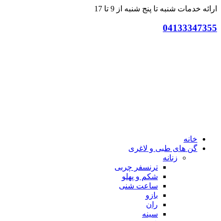
ارائه خدمات شنبه تا پنج شنبه از 9 تا 17
04133347355
خانه
گن های طبی و لاغری
زنانه
ترنسفر چربی
شکم و پهلو
ساعت شنی
بازو
ران
سینه