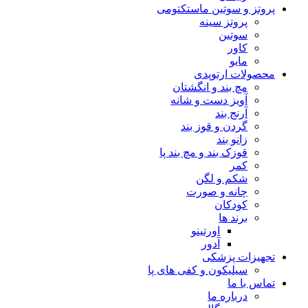
پروتز و سوتین ماستکتومی
پروتز سینه
سوتین
کاور
مایو
محصولات ارتوپدی
مچ بند و انگشتان
آویز دست و شانه
آرنج بند
گردن و قوز بند
زانو بند
قوزک بند و مچ بند پا
کمر
شکم و لگن
چانه و صورت
کودکان
برند ها
اورتینو
آدور
تجهیزات پزشکی
سیلیکون و کفی های پا
تماس با ما
درباره ما