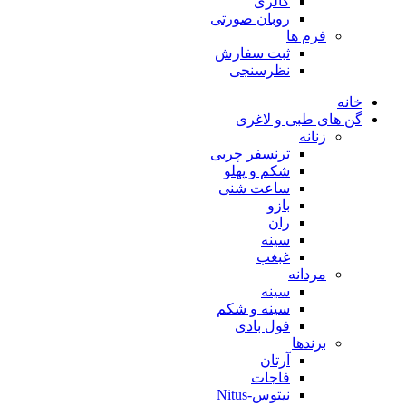
گالری
روبان صورتی
فرم ها
ثبت سفارش
نظرسنجی
خانه
گن های طبی و لاغری
زنانه
ترنسفر چربی
شکم و پهلو
ساعت شنی
بازو
ران
سینه
غبغب
مردانه
سینه
سینه و شکم
فول بادی
برندها
آرتان
فاجات
نیتوس-Nitus