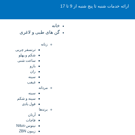
ارائه خدمات شنبه تا پنج شنبه از 9 تا 17
خانه
گن های طبی و لاغری
زنانه
ترنسفر چربی
شکم و پهلو
ساعت شنی
بازو
ران
سینه
غبغب
مردانه
سینه
سینه و شکم
فول بادی
برندها
آرتان
فاجات
نیتوس-Nitus
زیبون ZBN