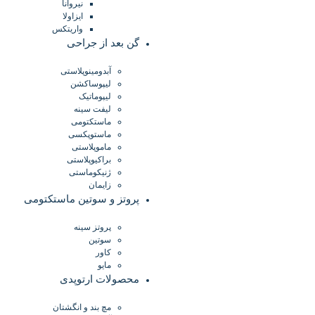
نیروانا
ایزاولا
واریتکس
گن بعد از جراحی
آبدومینوپلاستی
لیپوساکشن
لیپوماتیک
لیفت سینه
ماستکتومی
ماستوپکسی
ماموپلاستی
براکیوپلاستی
ژنیکوماستی
زایمان
پروتز و سوتین ماستکتومی
پروتز سینه
سوتین
کاور
مایو
محصولات ارتوپدی
مچ بند و انگشتان