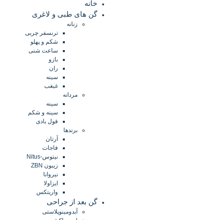
خانه
گن های طبی و لاغری
زنانه
ترنسفر چربی
شکم و پهلو
ساعت شنی
بازو
ران
سینه
غبغب
مردانه
سینه
سینه و شکم
فول بادی
برندها
آرتان
فاجات
نیتوس-Nitus
زیبون ZBN
نیروانا
ایزاولا
واریتکس
گن بعد از جراحی
آبدومینوپلاستی