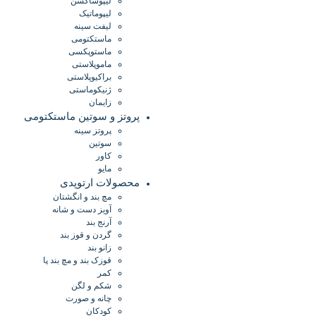
لیپوساکشن
لیپوماتیک
لیفت سینه
ماستکتومی
ماستوپکسی
ماموپلاستی
براکیوپلاستی
ژنیکوماستی
زایمان
پروتز و سوتین ماستکتومی
پروتز سینه
سوتین
کاور
مایو
محصولات ارتوپدی
مچ بند و انگشتان
آویز دست و شانه
آرنج بند
گردن و قوز بند
زانو بند
قوزک بند و مچ بند پا
کمر
شکم و لگن
چانه و صورت
کودکان