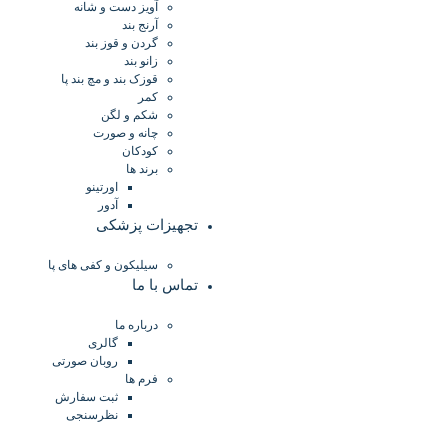
آویز دست و شانه
آرنج بند
گردن و قوز بند
زانو بند
قوزک بند و مچ بند پا
کمر
شکم و لگن
چانه و صورت
کودکان
برند ها
اورتینو
آدور
تجهیزات پزشکی
سیلیکون و کفی های پا
تماس با ما
درباره ما
گالری
روبان صورتی
فرم ها
ثبت سفارش
نظرسنجی