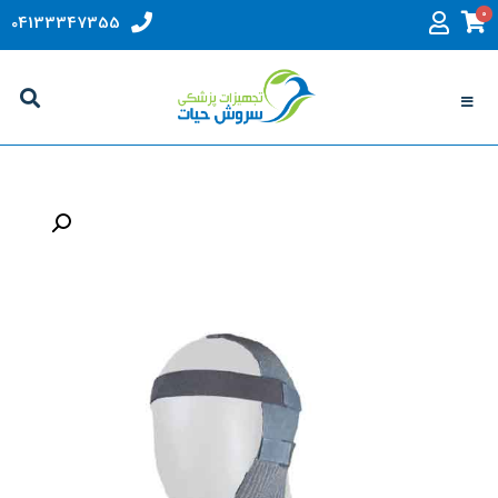
0
04133347355