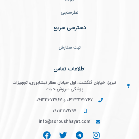
بلاگ
نظرسنجی
دسترسی سریع
ثبت سفارش
اطلاعات تماس
تبریز، خیابان گلگشت، اول خیابان عطار نیشابوری، تجهیزات
پزشکی سروش حیات
04133372747 و 04133372767
09013309797
info@soroushhayat.com