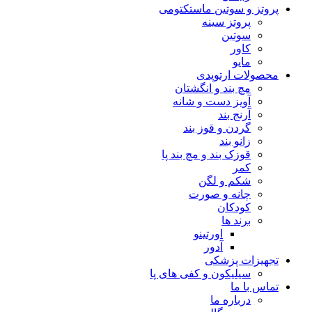
پروتز و سوتین ماستکتومی
پروتز سینه
سوتین
کاور
مایو
محصولات ارتوپدی
مچ بند و انگشتان
آویز دست و شانه
آرنج بند
گردن و قوز بند
زانو بند
قوزک بند و مچ بند پا
کمر
شکم و لگن
چانه و صورت
کودکان
برند ها
اورتینو
آدور
تجهیزات پزشکی
سیلیکون و کفی های پا
تماس با ما
درباره ما