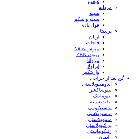
غبغب
مردانه
سینه
سینه و شکم
فول بادی
برندها
آرتان
فاجات
نیتوس-Nitus
زیبون ZBN
نیروانا
ایزاولا
واریتکس
گن بعد از جراحی
آبدومینوپلاستی
لیپوساکشن
لیپوماتیک
لیفت سینه
ماستکتومی
ماستوپکسی
ماموپلاستی
براکیوپلاستی
ژنیکوماستی
زایمان