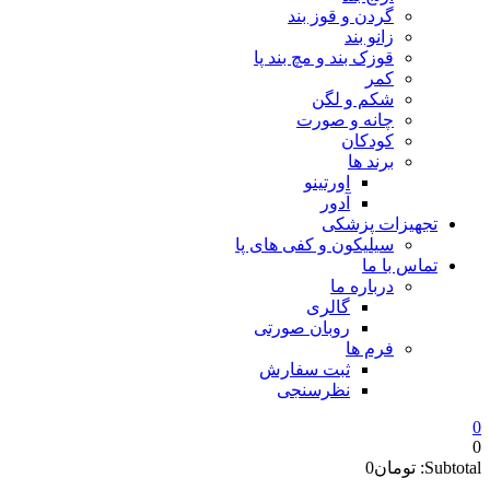
گردن و قوز بند
زانو بند
قوزک بند و مچ بند پا
کمر
شکم و لگن
چانه و صورت
کودکان
برند ها
اورتینو
آدور
تجهیزات پزشکی
سیلیکون و کفی های پا
تماس با ما
درباره ما
گالری
روبان صورتی
فرم ها
ثبت سفارش
نظرسنجی
0
0
Subtotal:
تومان
0