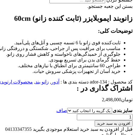
بستن این جعبه جستجو.
زانوبند ایموبلایزر (ثابت کننده زانو) 60cm
توضیحات کلی
:
ثابت‌کننده قوی زانو با 6 تسمه چسبی و آتل‌های پلی‌آمید.
مناسب برای مراقبت پس از جراحی، شکستگی و دررفتگی زانو
جلوگیری از خمیدگی‌های ناخواسته و کاهش فشار روی زانو.
حفظ گرمای بدن برای تسریع بهبودی.
طراحی 60 سانتیمتری برای انطباق با نیازهای مختلف.
خرید آسان از تجهیزات پزشکی سروش حیات.
کد محصول :
ador-134
دسته بندی ها :
آدور
,
زانو بند
,
محصولات ارتوپد
اشتراک گذاری در :
تومان
2,498,000
سایز بندی
صاف
زانوبند
ایموبلایزر
افزودن به سبد خرید
(ثابت
قبل از افزودن به سبد خرید استعلام موجودی بگیرید 04133347355
کننده
در حال بارگذاری ...