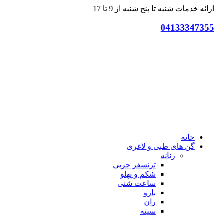
ارائه خدمات شنبه تا پنج شنبه از 9 تا 17
04133347355
خانه
گن های طبی و لاغری
زنانه
ترنسفر چربی
شکم و پهلو
ساعت شنی
بازو
ران
سینه