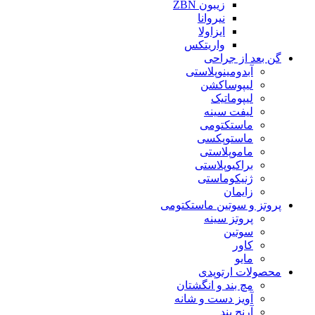
زیبون ZBN
نیروانا
ایزاولا
واریتکس
گن بعد از جراحی
آبدومینوپلاستی
لیپوساکشن
لیپوماتیک
لیفت سینه
ماستکتومی
ماستوپکسی
ماموپلاستی
براکیوپلاستی
ژنیکوماستی
زایمان
پروتز و سوتین ماستکتومی
پروتز سینه
سوتین
کاور
مایو
محصولات ارتوپدی
مچ بند و انگشتان
آویز دست و شانه
آرنج بند