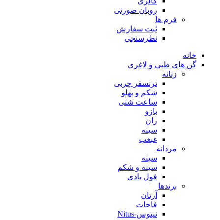
گالری
روبان صورتی
فرم ها
ثبت سفارش
نظرسنجی
خانه
گن های طبی و لاغری
زنانه
ترنسفر چربی
شکم و پهلو
ساعت شنی
بازو
ران
سینه
غبغب
مردانه
سینه
سینه و شکم
فول بادی
برندها
آرتان
فاجات
نیتوس-Nitus