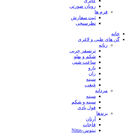
گالری
روبان صورتی
فرم ها
ثبت سفارش
نظرسنجی
خانه
گن های طبی و لاغری
زنانه
ترنسفر چربی
شکم و پهلو
ساعت شنی
بازو
ران
سینه
غبغب
مردانه
سینه
سینه و شکم
فول بادی
برندها
آرتان
فاجات
نیتوس-Nitus