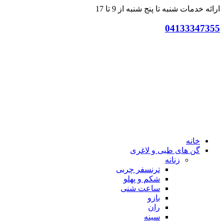
ارائه خدمات شنبه تا پنج شنبه از 9 تا 17
04133347355
خانه
گن های طبی و لاغری
زنانه
ترنسفر چربی
شکم و پهلو
ساعت شنی
بازو
ران
سینه