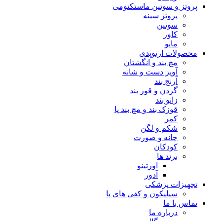
پروتز و سوتین ماستکتومی
پروتز سینه
سوتین
کاور
مایو
محصولات ارتوپدی
مچ بند و انگشتان
آویز دست و شانه
آرنج بند
گردن و قوز بند
زانو بند
قوزک بند و مچ بند پا
کمر
شکم و لگن
چانه و صورت
کودکان
برند ها
اورتینو
آدور
تجهیزات پزشکی
سیلیکون و کفی های پا
تماس با ما
درباره ما