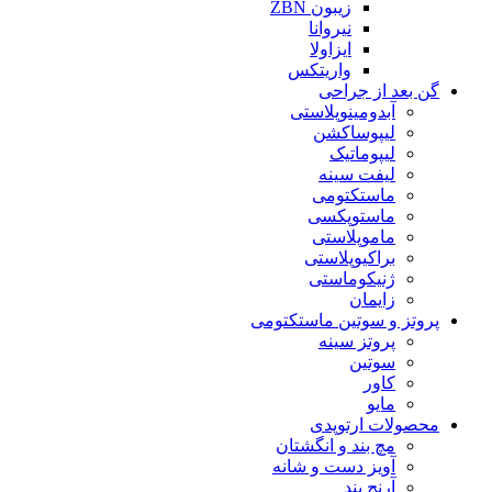
زیبون ZBN
نیروانا
ایزاولا
واریتکس
گن بعد از جراحی
آبدومینوپلاستی
لیپوساکشن
لیپوماتیک
لیفت سینه
ماستکتومی
ماستوپکسی
ماموپلاستی
براکیوپلاستی
ژنیکوماستی
زایمان
پروتز و سوتین ماستکتومی
پروتز سینه
سوتین
کاور
مایو
محصولات ارتوپدی
مچ بند و انگشتان
آویز دست و شانه
آرنج بند