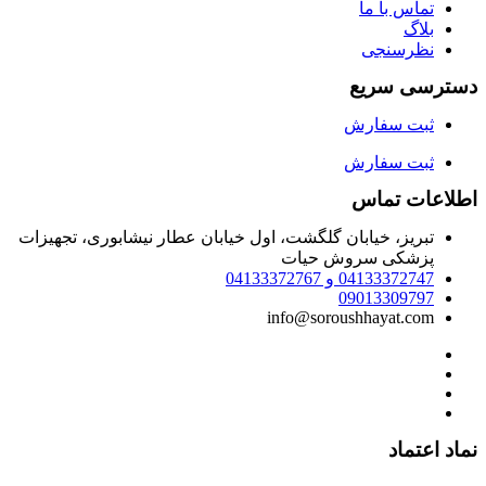
تماس با ما
بلاگ
نظرسنجی
دسترسی سریع
ثبت سفارش
ثبت سفارش
اطلاعات تماس
تبریز، خیابان گلگشت، اول خیابان عطار نیشابوری، تجهیزات
پزشکی سروش حیات
04133372747 و 04133372767
09013309797
info@soroushhayat.com
نماد اعتماد