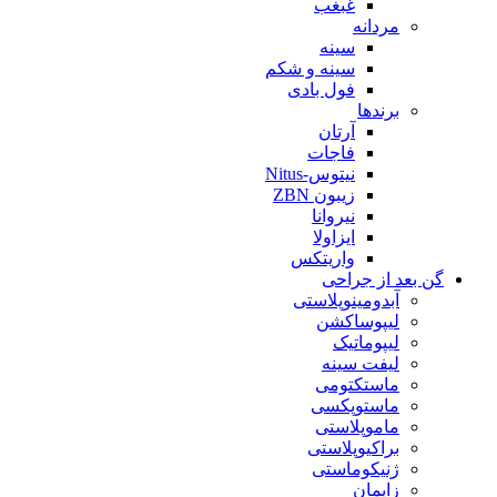
غبغب
مردانه
سینه
سینه و شکم
فول بادی
برندها
آرتان
فاجات
نیتوس-Nitus
زیبون ZBN
نیروانا
ایزاولا
واریتکس
گن بعد از جراحی
آبدومینوپلاستی
لیپوساکشن
لیپوماتیک
لیفت سینه
ماستکتومی
ماستوپکسی
ماموپلاستی
براکیوپلاستی
ژنیکوماستی
زایمان