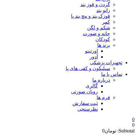
گردن و قوز بند
زانو بند
قوزک بند و مچ بند پا
کمر
شکم و لگن
چانه و صورت
کودکان
برند ها
اورتینو
آدور
تجهیزات پزشکی
سیلیکون و کفی های پا
تماس با ما
درباره ما
گالری
روبان صورتی
فرم ها
ثبت سفارش
نظرسنجی
0
0
Subtotal:
تومان
0