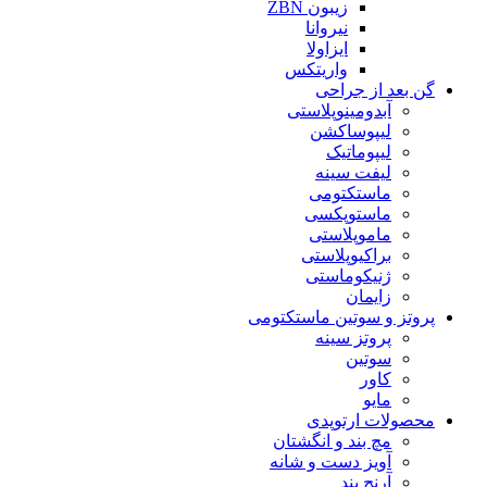
زیبون ZBN
نیروانا
ایزاولا
واریتکس
گن بعد از جراحی
آبدومینوپلاستی
لیپوساکشن
لیپوماتیک
لیفت سینه
ماستکتومی
ماستوپکسی
ماموپلاستی
براکیوپلاستی
ژنیکوماستی
زایمان
پروتز و سوتین ماستکتومی
پروتز سینه
سوتین
کاور
مایو
محصولات ارتوپدی
مچ بند و انگشتان
آویز دست و شانه
آرنج بند