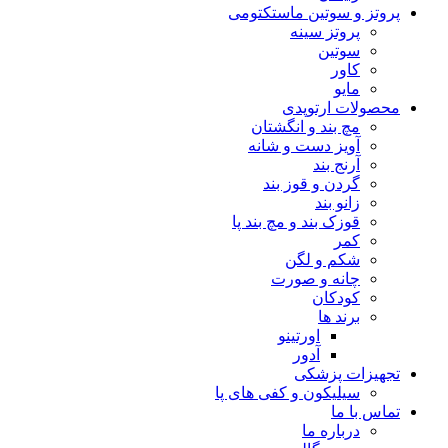
پروتز و سوتین ماستکتومی
پروتز سینه
سوتین
کاور
مایو
محصولات ارتوپدی
مچ بند و انگشتان
آویز دست و شانه
آرنج بند
گردن و قوز بند
زانو بند
قوزک بند و مچ بند پا
کمر
شکم و لگن
چانه و صورت
کودکان
برند ها
اورتینو
آدور
تجهیزات پزشکی
سیلیکون و کفی های پا
تماس با ما
درباره ما