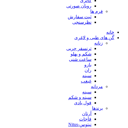
گالری
روبان صورتی
فرم ها
ثبت سفارش
نظرسنجی
خانه
گن های طبی و لاغری
زنانه
ترنسفر چربی
شکم و پهلو
ساعت شنی
بازو
ران
سینه
غبغب
مردانه
سینه
سینه و شکم
فول بادی
برندها
آرتان
فاجات
نیتوس-Nitus