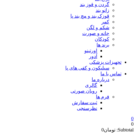
گردن و قوز بند
زانو بند
قوزک بند و مچ بند پا
کمر
شکم و لگن
چانه و صورت
کودکان
برند ها
اورتینو
آدور
تجهیزات پزشکی
سیلیکون و کفی های پا
تماس با ما
درباره ما
گالری
روبان صورتی
فرم ها
ثبت سفارش
نظرسنجی
0
0
Subtotal:
تومان
0