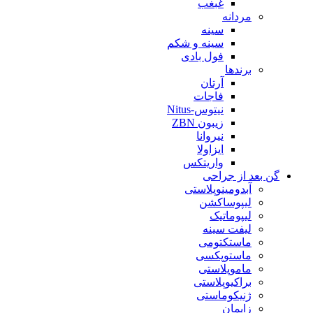
غبغب
مردانه
سینه
سینه و شکم
فول بادی
برندها
آرتان
فاجات
نیتوس-Nitus
زیبون ZBN
نیروانا
ایزاولا
واریتکس
گن بعد از جراحی
آبدومینوپلاستی
لیپوساکشن
لیپوماتیک
لیفت سینه
ماستکتومی
ماستوپکسی
ماموپلاستی
براکیوپلاستی
ژنیکوماستی
زایمان