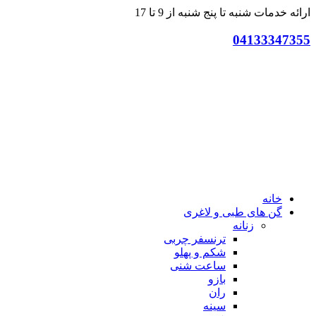
ارائه خدمات شنبه تا پنج شنبه از 9 تا 17
04133347355
خانه
گن های طبی و لاغری
زنانه
ترنسفر چربی
شکم و پهلو
ساعت شنی
بازو
ران
سینه