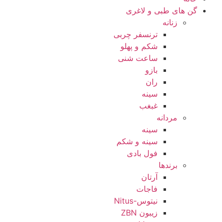
گن های طبی و لاغری
زنانه
ترنسفر چربی
شکم و پهلو
ساعت شنی
بازو
ران
سینه
غبغب
مردانه
سینه
سینه و شکم
فول بادی
برندها
آرتان
فاجات
نیتوس-Nitus
زیبون ZBN