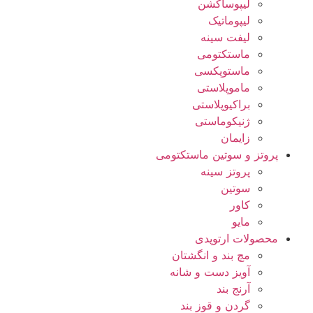
لیپوساکشن
لیپوماتیک
لیفت سینه
ماستکتومی
ماستوپکسی
ماموپلاستی
براکیوپلاستی
ژنیکوماستی
زایمان
پروتز و سوتین ماستکتومی
پروتز سینه
سوتین
کاور
مایو
محصولات ارتوپدی
مچ بند و انگشتان
آویز دست و شانه
آرنج بند
گردن و قوز بند