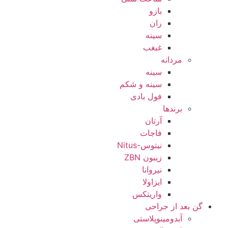
بازو
ران
سینه
غبغب
مردانه
سینه
سینه و شکم
فول بادی
برندها
آرتان
فاجات
نیتوس-Nitus
زیبون ZBN
نیروانا
ایزاولا
واریتکس
گن بعد از جراحی
آبدومینوپلاستی