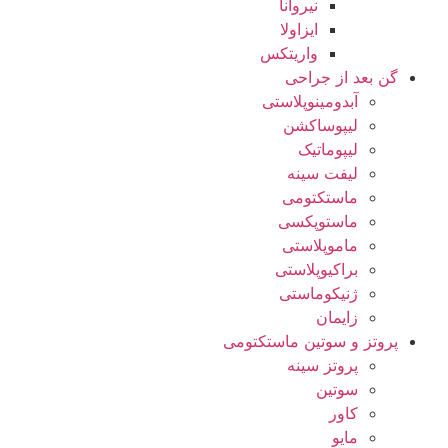
نیروانا
ایزاولا
واریتکس
گن بعد از جراحی
آبدومینوپلاستی
لیپوساکشن
لیپوماتیک
لیفت سینه
ماستکتومی
ماستوپکسی
ماموپلاستی
براکیوپلاستی
ژنیکوماستی
زایمان
پروتز و سوتین ماستکتومی
پروتز سینه
سوتین
کاور
مایو