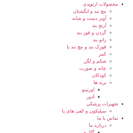
محصولات ارتوپدی
مچ بند و انگشتان
آویز دست و شانه
آرنج بند
گردن و قوز بند
زانو بند
قوزک بند و مچ بند پا
کمر
شکم و لگن
چانه و صورت
کودکان
برند ها
اورتینو
آدور
تجهیزات پزشکی
سیلیکون و کفی های پا
تماس با ما
درباره ما
گالری