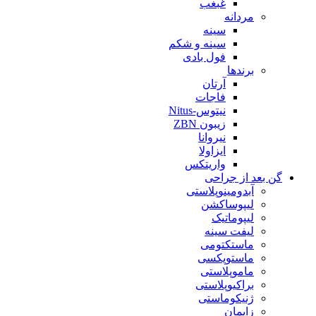
غبغب
مردانه
سینه
سینه و شکم
فول بادی
برندها
آرتان
فاجات
نیتوس-Nitus
زیبون ZBN
نیروانا
ایزاولا
واریتکس
گن بعد از جراحی
آبدومینوپلاستی
لیپوساکشن
لیپوماتیک
لیفت سینه
ماستکتومی
ماستوپکسی
ماموپلاستی
براکیوپلاستی
ژنیکوماستی
زایمان