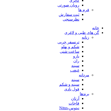
گالری
روبان صورتی
فرم ها
ثبت سفارش
نظرسنجی
خانه
گن های طبی و لاغری
زنانه
ترنسفر چربی
شکم و پهلو
ساعت شنی
بازو
ران
سینه
غبغب
مردانه
سینه
سینه و شکم
فول بادی
برندها
آرتان
فاجات
نیتوس-Nitus