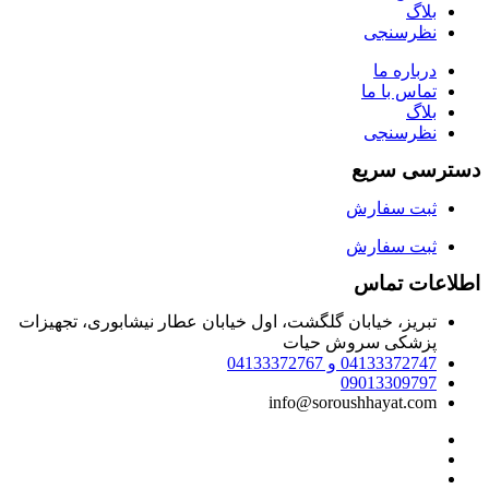
بلاگ
نظرسنجی
درباره ما
تماس با ما
بلاگ
نظرسنجی
دسترسی سریع
ثبت سفارش
ثبت سفارش
اطلاعات تماس
تبریز، خیابان گلگشت، اول خیابان عطار نیشابوری، تجهیزات
پزشکی سروش حیات
04133372747 و 04133372767
09013309797
info@soroushhayat.com