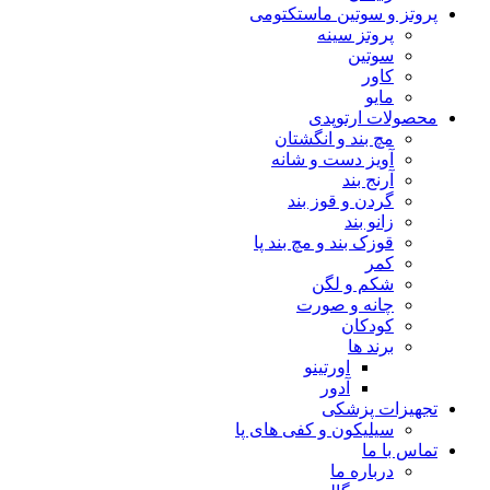
پروتز و سوتین ماستکتومی
پروتز سینه
سوتین
کاور
مایو
محصولات ارتوپدی
مچ بند و انگشتان
آویز دست و شانه
آرنج بند
گردن و قوز بند
زانو بند
قوزک بند و مچ بند پا
کمر
شکم و لگن
چانه و صورت
کودکان
برند ها
اورتینو
آدور
تجهیزات پزشکی
سیلیکون و کفی های پا
تماس با ما
درباره ما