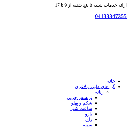
ارائه خدمات شنبه تا پنج شنبه از 9 تا 17
04133347355
خانه
گن های طبی و لاغری
زنانه
ترنسفر چربی
شکم و پهلو
ساعت شنی
بازو
ران
سینه