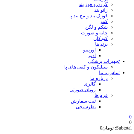
گردن و قوز بند
زانو بند
قوزک بند و مچ بند پا
کمر
شکم و لگن
چانه و صورت
کودکان
برند ها
اورتینو
آدور
تجهیزات پزشکی
سیلیکون و کفی های پا
تماس با ما
درباره ما
گالری
روبان صورتی
فرم ها
ثبت سفارش
نظرسنجی
0
0
Subtotal:
تومان
0