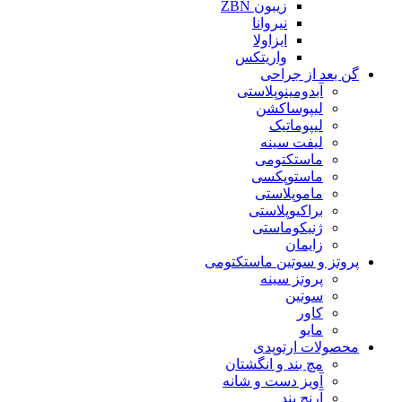
زیبون ZBN
نیروانا
ایزاولا
واریتکس
گن بعد از جراحی
آبدومینوپلاستی
لیپوساکشن
لیپوماتیک
لیفت سینه
ماستکتومی
ماستوپکسی
ماموپلاستی
براکیوپلاستی
ژنیکوماستی
زایمان
پروتز و سوتین ماستکتومی
پروتز سینه
سوتین
کاور
مایو
محصولات ارتوپدی
مچ بند و انگشتان
آویز دست و شانه
آرنج بند