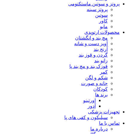
پروتز و سوتین ماستکتومی
پروتز سینه
سوتین
کاور
مایو
محصولات ارتوپدی
مچ بند و انگشتان
آویز دست و شانه
آرنج بند
گردن و قوز بند
زانو بند
قوزک بند و مچ بند پا
کمر
شکم و لگن
چانه و صورت
کودکان
برند ها
اورتینو
آدور
تجهیزات پزشکی
سیلیکون و کفی های پا
تماس با ما
درباره ما