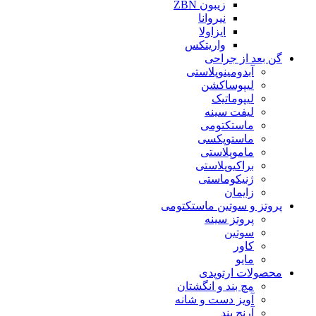
زیبون ZBN
نیروانا
ایزاولا
واریتکس
گن بعد از جراحی
آبدومینوپلاستی
لیپوساکشن
لیپوماتیک
لیفت سینه
ماستکتومی
ماستوپکسی
ماموپلاستی
براکیوپلاستی
ژنیکوماستی
زایمان
پروتز و سوتین ماستکتومی
پروتز سینه
سوتین
کاور
مایو
محصولات ارتوپدی
مچ بند و انگشتان
آویز دست و شانه
آرنج بند