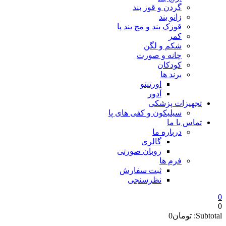
گردن و قوز بند
زانو بند
قوزک بند و مچ بند پا
کمر
شکم و لگن
چانه و صورت
کودکان
برند ها
اورتینو
آدور
تجهیزات پزشکی
سیلیکون و کفی های پا
تماس با ما
درباره ما
گالری
روبان صورتی
فرم ها
ثبت سفارش
نظرسنجی
0
0
Subtotal:
تومان
0