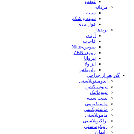
غبغب
مردانه
سینه
سینه و شکم
فول بادی
برندها
آرتان
فاجات
نیتوس-Nitus
زیبون ZBN
نیروانا
ایزاولا
واریتکس
گن بعد از جراحی
آبدومینوپلاستی
لیپوساکشن
لیپوماتیک
لیفت سینه
ماستکتومی
ماستوپکسی
ماموپلاستی
براکیوپلاستی
ژنیکوماستی
زایمان