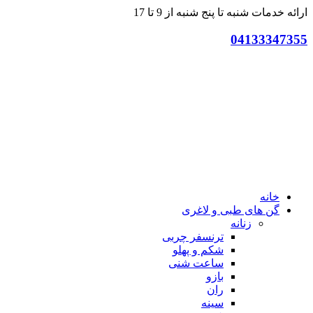
ارائه خدمات شنبه تا پنج شنبه از 9 تا 17
04133347355
خانه
گن های طبی و لاغری
زنانه
ترنسفر چربی
شکم و پهلو
ساعت شنی
بازو
ران
سینه