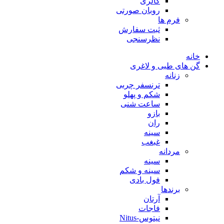
گالری
روبان صورتی
فرم ها
ثبت سفارش
نظرسنجی
خانه
گن های طبی و لاغری
زنانه
ترنسفر چربی
شکم و پهلو
ساعت شنی
بازو
ران
سینه
غبغب
مردانه
سینه
سینه و شکم
فول بادی
برندها
آرتان
فاجات
نیتوس-Nitus